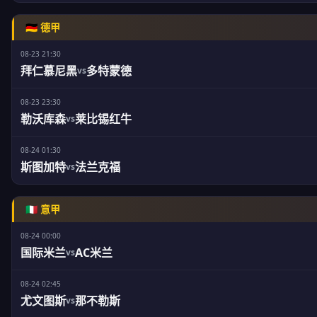
即时比分更新·球队数据统计·球员表现追踪
🇩🇪 德甲
注册领优惠观看
新人球礼
08-23 21:30
拜仁慕尼黑
多特蒙德
vs
08-23 23:30
勒沃库森
莱比锡红牛
vs
08-24 01:30
斯图加特
法兰克福
vs
🇮🇹 意甲
08-24 00:00
国际米兰
AC米兰
vs
08-24 02:45
尤文图斯
那不勒斯
vs