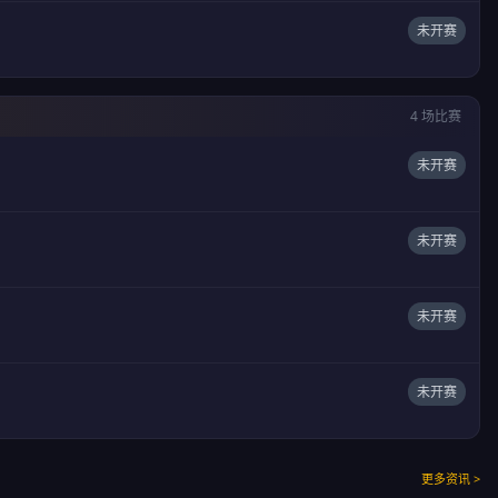
未开赛
4 场比赛
未开赛
未开赛
未开赛
未开赛
更多资讯 >