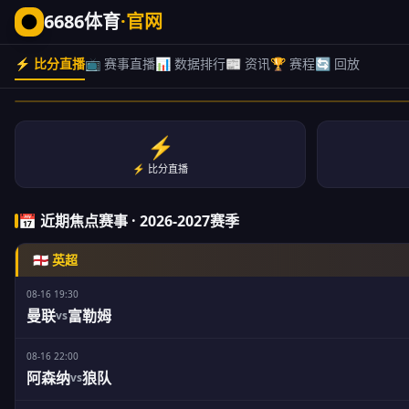
6686体育
·官网
⚡ 比分直播
📺 赛事直播
📊 数据排行
📰 资讯
🏆 赛程
🔄 回放
⚡
⚡ 比分直播
📅 近期焦点赛事 · 2026-2027赛季
🏴󠁧󠁢󠁥󠁮󠁧󠁿 英超
08-16 19:30
曼联
富勒姆
vs
注册领优惠观看
新人球礼
08-16 22:00
阿森纳
狼队
vs