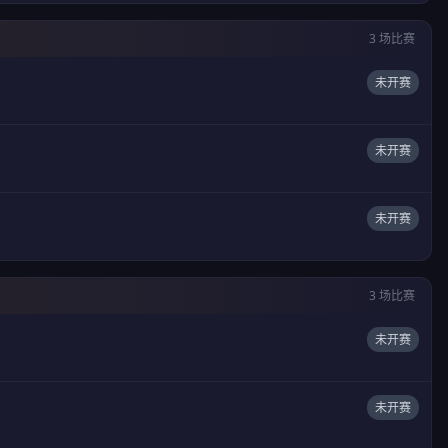
3 场比赛
未开赛
未开赛
未开赛
3 场比赛
未开赛
未开赛